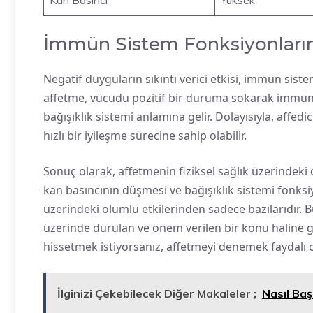
Kan Basıncı
Yüksek
İmmün Sistem Fonksiyonlarını 
Negatif duyguların sıkıntı verici etkisi, immün sist
affetme, vücudu pozitif bir duruma sokarak immün si
bağışıklık sistemi anlamına gelir. Dolayısıyla, affedi
hızlı bir iyileşme sürecine sahip olabilir.
Sonuç olarak, affetmenin fiziksel sağlık üzerindeki 
kan basıncının düşmesi ve bağışıklık sistemi fonksiy
üzerindeki olumlu etkilerinden sadece bazılarıdır. 
üzerinde durulan ve önem verilen bir konu haline gel
hissetmek istiyorsanız, affetmeyi denemek faydalı ol
İlginizi Çekebilecek Diğer Makaleler ;
Nasıl Baş