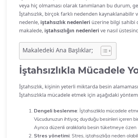
veya hiç olmaması olarak tanımlanan bu durum, gene
İştahsızlık, birçok farklı nedenden kaynaklanabilir v
nedenle,
iştahsızlık nedenleri
üzerine bilgi sahib
makalede,
iştahsızlığın nedenleri
ve nasıl üstesind
Makaledeki Ana Başlıklar;
İştahsızlıkla Mücadele Yo
İştahsızlık, kişinin yeterli miktarda besin alamamas
İştahsızlıkla mücadele etmek için aşağıdaki yönteml
Dengeli beslenme
: İştahsızlıkla mücadele etm
Vücudunuzun ihtiyaç duyduğu besinleri içeren bir d
Ayrıca düzenli aralıklarla besin tüketmeye özen
Stres yönetimi
: Stres, iştahsızlığa neden olab