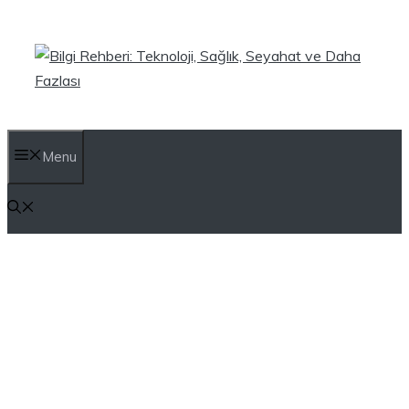
İçeriğe
atla
Menu