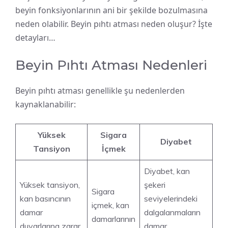
beyin fonksiyonlarının ani bir şekilde bozulmasına
neden olabilir. Beyin pıhtı atması neden oluşur? İşte
detayları…
Beyin Pıhtı Atması Nedenleri
Beyin pıhtı atması genellikle şu nedenlerden
kaynaklanabilir:
Yüksek
Sigara
Diyabet
Tansiyon
İçmek
Diyabet, kan
Yüksek tansiyon,
şekeri
Sigara
kan basıncının
seviyelerindeki
içmek, kan
damar
dalgalanmaların
damarlarının
duvarlarına zarar
damar