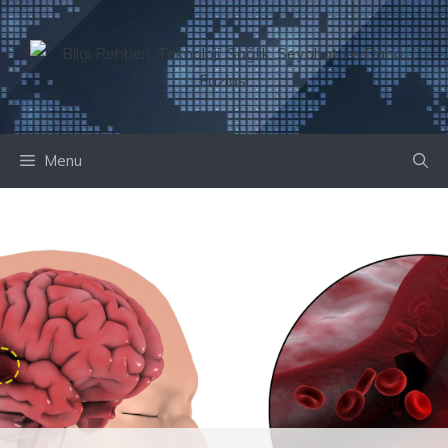
İçeriğe
atla
Menu