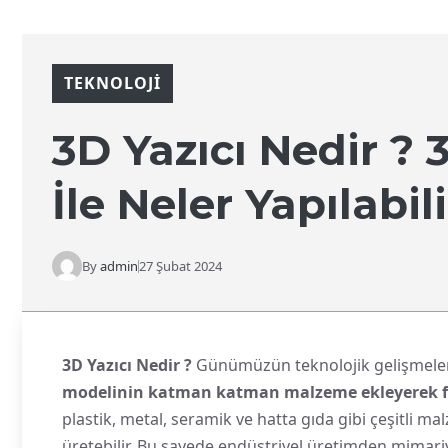
TEKNOLOJI
3D Yazıcı Nedir ? 
İle Neler Yapılabili
By
admin
27 Şubat 2024
3D Yazıcı Nedir ?
Günümüzün teknolojik gelişmeleri 
modelinin katman katman malzeme ekleyerek fiz
plastik, metal, seramik ve hatta gıda gibi çeşitli ma
üretebilir. Bu sayede endüstriyel üretimden mimari