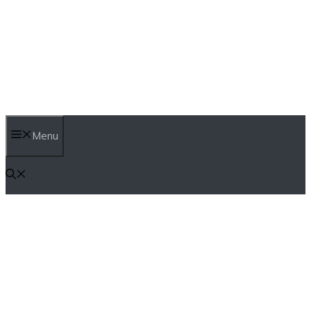
İçeriğe
atla
Menu