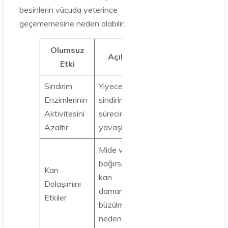
besinlerin vücuda yeterince
geçememesine neden olabilir.
Olumsuz
Açıklama
Etki
Sindirim
Yiyeceklerin
Enzimlerinin
sindirim
Aktivitesini
sürecini
Azaltır
yavaşlatır
Mide ve
bağırsaklarda
Kan
kan
Dolaşımını
damarlarının
Etkiler
büzülmesine
neden olabilir