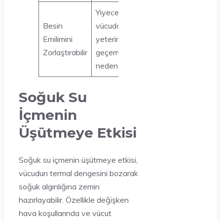
Yiyeceklerin
Besin
vücuda
Emilimini
yeterince
Zorlaştırabilir
geçememesine
neden olabilir
Soğuk Su
İçmenin
Üşütmeye Etkisi
Soğuk su içmenin üşütmeye etkisi,
vücudun termal dengesini bozarak
soğuk algınlığına zemin
hazırlayabilir. Özellikle değişken
hava koşullarında ve vücut