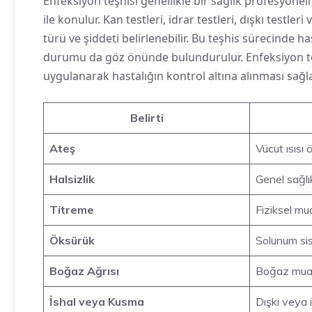
Enfeksiyon teşhisi genellikle bir sağlık profesyonel
ile konulur. Kan testleri, idrar testleri, dışkı test
türü ve şiddeti belirlenebilir. Bu teşhis sürecinde has
durumu da göz önünde bulundurulur. Enfeksiyon t
uygulanarak hastalığın kontrol altına alınması sağla
Belirti
Ateş
Vücut ısısı
Halsizlik
Genel sağl
Titreme
Fiziksel m
Öksürük
Solunum si
Boğaz Ağrısı
Boğaz mua
İshal veya Kusma
Dışkı veya i