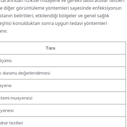
i tarafından fiziksel muayene ve gerekli laboratuvar testleri
leri ve diğer görüntüleme yöntemleri sayesinde enfeksiyonun
tanın belirtileri, etkilendiği bölgeler ve genel sağlık
eşhisi konulduktan sonra uygun tedavi yöntemleri
nır.
Tanı
 ölçümü
ık durumu değerlendirmesi
uayene
stemi muayenesi
yenesi
drar testleri