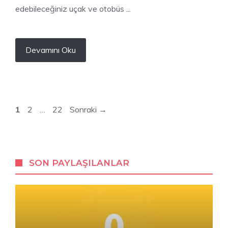
edebileceğiniz uçak ve otobüs ...
Devamını Oku
Sayfa
Sayfa
Sayfa
1
2
…
22
Sonraki
→
SON PAYLAŞILANLAR