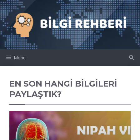
İçeriğe
atla
Menu
EN SON HANGI BILGILERI
PAYLAŞTIK?