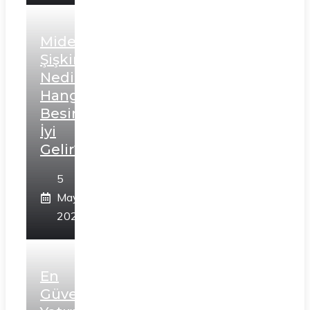
Mide
Şişkinliği
Nedir?
Hangi
Besinler
İyi
Gelir?
5
Mayıs
2024
En
Güvenli