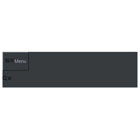
İçeriğe
atla
Menu