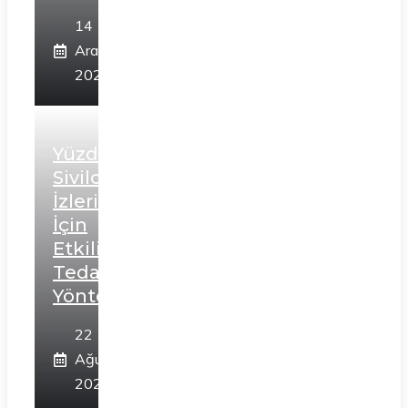
14
Aralık
2025
Yüzdeki
Sivilce
İzleri
İçin
Etkili
Tedavi
Yöntemleri
22
Ağustos
2024