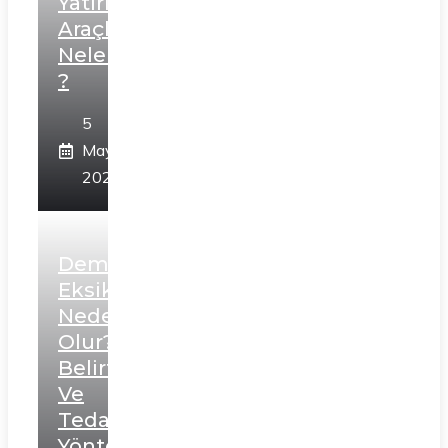
Yatırım
Araçları
Nelerdir
?
5
Mayıs
2024
Demir
Eksikliği
Neden
Olur?
Belirtileri
Ve
Tedavi
Yöntemleri