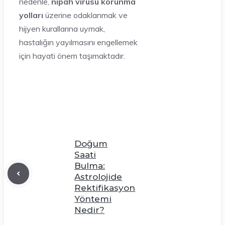
nedenle,
nipah virüsü korunma
yolları
üzerine odaklanmak ve
hijyen kurallarına uymak,
hastalığın yayılmasını engellemek
için hayati önem taşımaktadır.
Doğum
Saati
Bulma:
Astrolojide
Rektifikasyon
Yöntemi
Nedir?